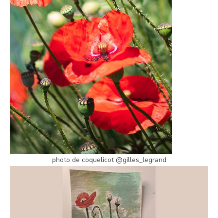
photo de coquelicot @gilles_legrand