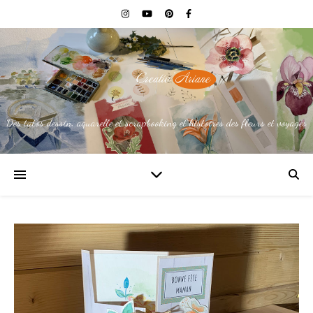
Des tutos dessin, aquarelle et scrapbooking et histoires des fleurs et voyages