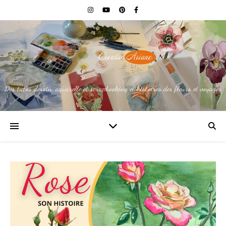
Des tutos dessin, aquarelle et scrapbooking et histoires des fleurs et voyages