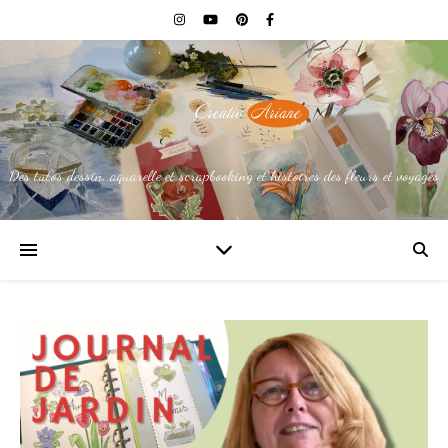
Des tutos dessin, aquarelle et scrapbooking et histoires des fleurs et voyages