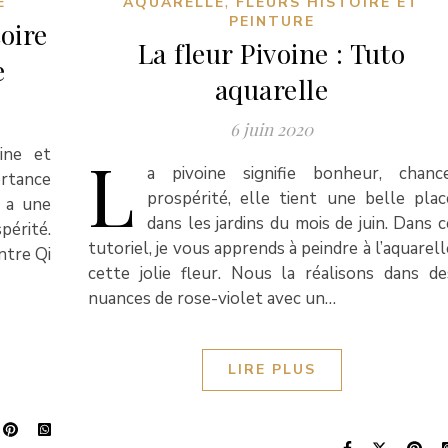
,
E
AQUARELLE
FLEURS HISTOIRE ET
PEINTURE
toire
La fleur Pivoine : Tuto
e
aquarelle
6 juin 2020
L
oine et
a pivoine signifie bonheur, chance
ortance
prospérité, elle tient une belle plac
e a une
dans les jardins du mois de juin. Dans c
périté.
tutoriel, je vous apprends à peindre à l’aquarell
intre Qi
cette jolie fleur. Nous la réalisons dans de
nuances de rose-violet avec un…
LIRE PLUS