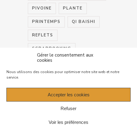
PIVOINE
PLANTE
PRINTEMPS
QI BAISHI
REFLETS
SCRAPBOOKING
Gérer le consentement aux
cookies
SEMI ABSTRAIT
SOMBRE
Nous utilisons des cookies pour optimiser notre site web et notre
TECHNIQUE
VOYAGE
service.
Accepter les cookies
QUELQUES AQUARELLES
BANDOL
Refuser
Voir les préférences