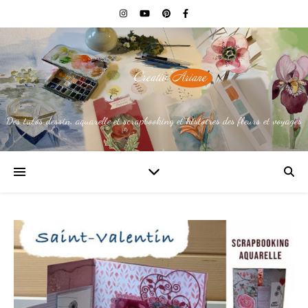
Des tutos dessin, aquarelle et scrapbooking et histoires des fleurs et voyages