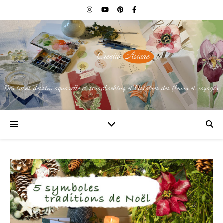
Des tutos dessin, aquarelle et scrapbooking et histoires des fleurs et voyages